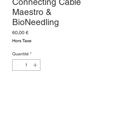
Connecting Cable
Maestro &
BioNeedling
Prix
60,00 €
Hors Taxe
Quantité
*
Ajouter au panier
Conditions
générales de vente
Politique des cookies