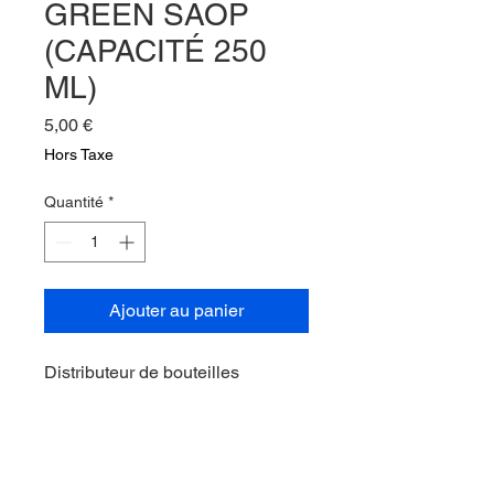
GREEN SAOP
(CAPACITÉ 250
ML)
Prix
5,00 €
Hors Taxe
Quantité
*
Ajouter au panier
Distributeur de bouteilles
hygiénique avec embout de
distribution incurvé. Approprié
pour la dilution de savon vert.