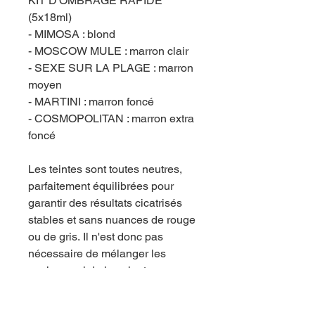
KIT D'OMBRAGE RAPIDE
(5x18ml)
- MIMOSA : blond
- MOSCOW MULE : marron clair
- SEXE SUR LA PLAGE : marron
moyen
- MARTINI : marron foncé
- COSMOPOLITAN : marron extra
foncé
Les teintes sont toutes neutres,
parfaitement équilibrées pour
garantir des résultats cicatrisés
stables et sans nuances de rouge
ou de gris. Il n'est donc pas
nécessaire de mélanger les
couleurs, ni de les ajouter avec
des modificateurs (par exemple
mélanger les couleurs).